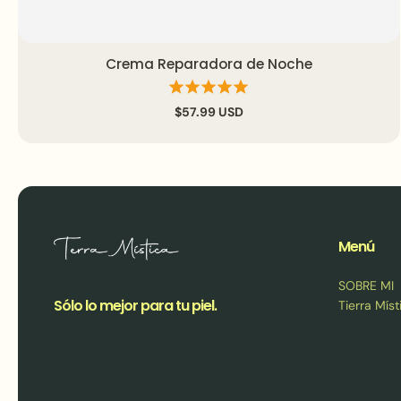
Crema Reparadora de Noche
Agregar al carrito
Vista rápida
$57.99 USD
Menú
SOBRE MI
Sólo lo mejor para tu piel.
Tierra Míst