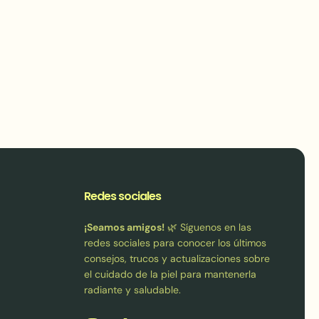
Redes sociales
¡Seamos amigos!
🌿 Síguenos en las
redes sociales para conocer los últimos
consejos, trucos y actualizaciones sobre
el cuidado de la piel para mantenerla
radiante y saludable.