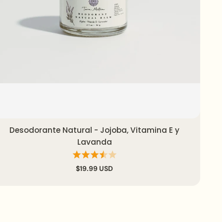
Desodorante Natural - Jojoba, Vitamina E y
Agregar al carrito
Vista rápida
Lavanda
$19.99 USD